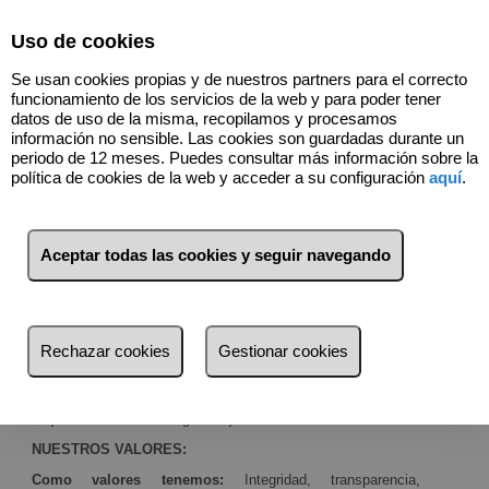
Select Language
▼
Uso de cookies
Se usan cookies propias y de nuestros partners para el correcto
funcionamiento de los servicios de la web y para poder tener
datos de uso de la misma, recopilamos y procesamos
Quiénes somos
información no sensible. Las cookies son guardadas durante un
periodo de 12 meses. Puedes consultar más información sobre la
política de cookies de la web y acceder a su configuración
aquí
.
Lippy Inmobiliaria, es hora de escucharte.
Valor de confianza
Aceptar todas las cookies y seguir navegando
Lippy Inmobiliaria
es una empresa familiar, afincada en
Méntrida, localidad que por más de 40 años, nuestra familia
se dedicó al sector inmobiliario.
Hoy trabajamos en las localidades de Castilla-La Mancha y
Rechazar cookies
Gestionar cookies
Madrid, al lado de un equipo extraordinario, donde
lo único
que nos importa son las personas
.
Somos un equipo de asesores inmobiliarios formados en las
mejores escuelas de negocios y financias.
NUESTROS VALORES:
Como valores tenemos:
Integridad, transparencia,